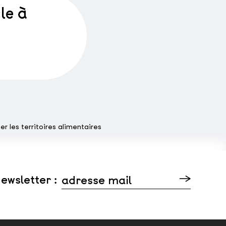
le à
mer les territoires alimentaires
ewsletter :
adresse mail
Veuillez laisser ce champ vide.