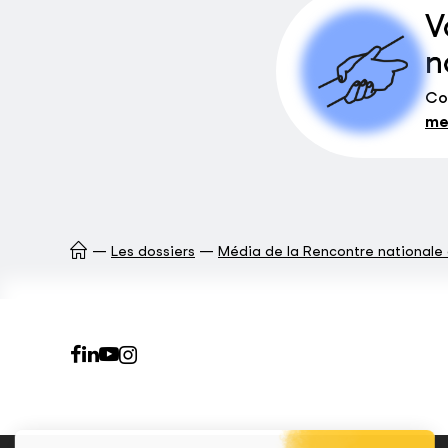
V
n
Co
me
Les dossiers
Média de la Rencontre nationale 