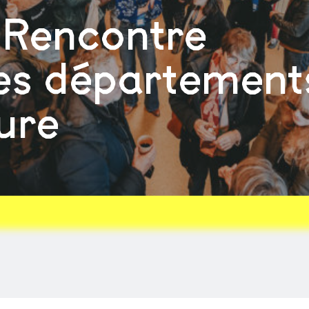
 Rencontre
des département
ure