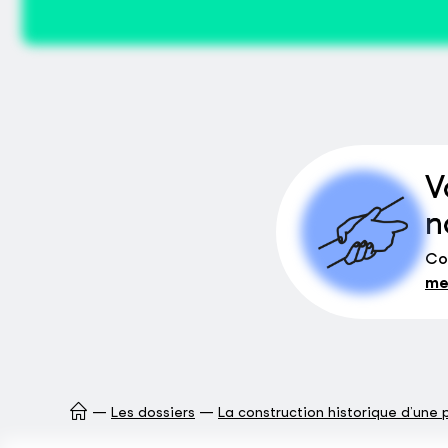
V
n
Co
me
Les dossiers
La construction historique d’une p