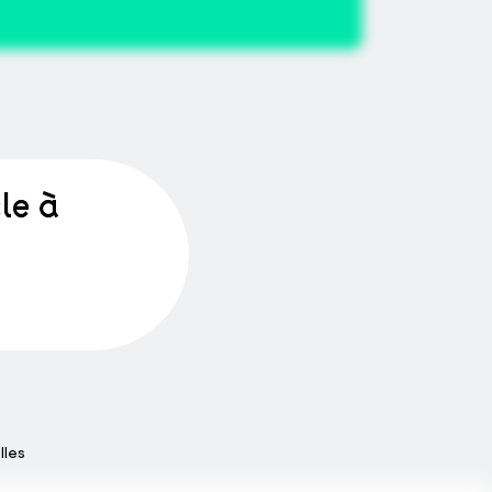
le à
lles