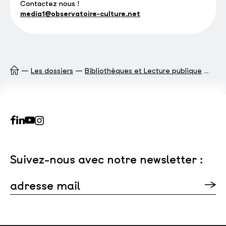
Contactez nous !
media1@observatoire-culture.net
Les dossiers
Bibliothèques et Lecture publique
Le 
Suivez-nous avec notre newsletter :
adresse mail
Veuillez laisser ce champ vide.