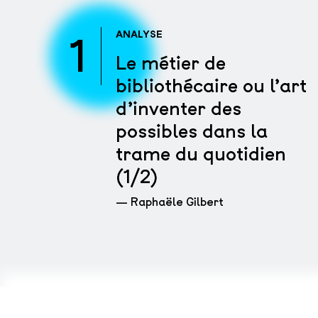
1
ANALYSE
Le métier de
bibliothécaire ou l’art
d’inventer des
possibles dans la
trame du quotidien
(1/2)
— Raphaële Gilbert