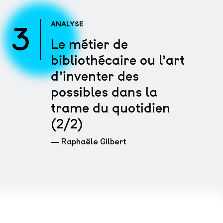
3
ANALYSE
Le métier de
bibliothécaire ou l’art
d’inventer des
possibles dans la
trame du quotidien
(2/2)
— Raphaële Gilbert