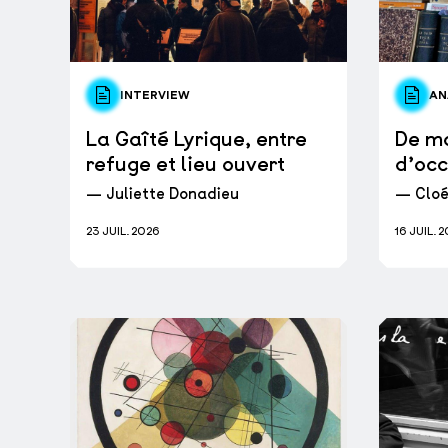
INTERVIEW
AN
La Gaîté Lyrique, entre
De ma
refuge et lieu ouvert
d’occ
— Juliette Donadieu
— Cloé
23 JUIL. 2026
16 JUIL. 