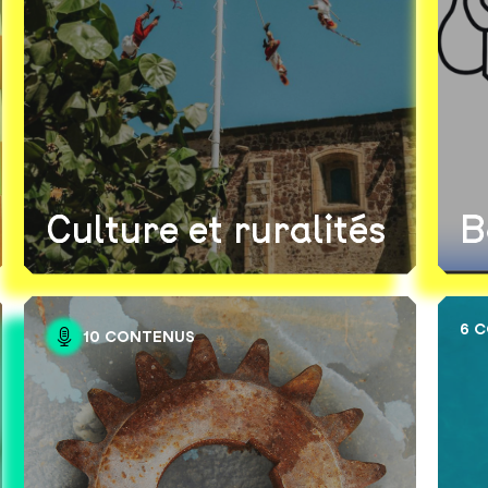
Culture et ruralités
B
6 
10 CONTENUS