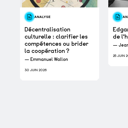
ANALYSE
AN
Décentralisation
Edga
culturelle : clarifier les
de l’
compétences ou brider
— Jean
la coopération ?
25 JUIN 
— Emmanuel Wallon
30 JUIN 2026