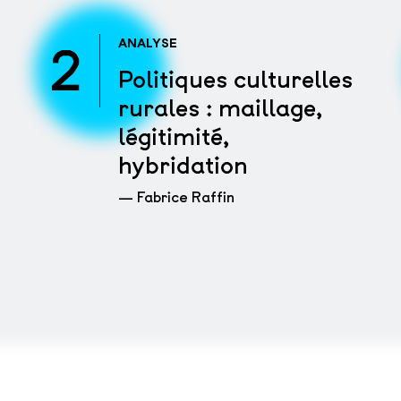
2
ANALYSE
Politiques culturelles
rurales : maillage,
légitimité,
hybridation
— Fabrice Raffin